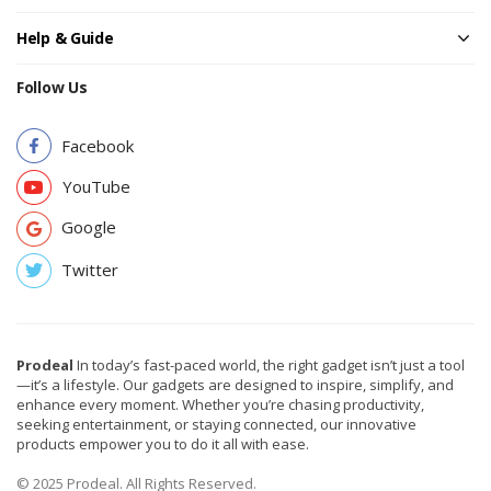
Help & Guide
Follow Us
Facebook
YouTube
Google
Twitter
Prodeal
In today’s fast-paced world, the right gadget isn’t just a tool
—it’s a lifestyle. Our gadgets are designed to inspire, simplify, and
enhance every moment. Whether you’re chasing productivity,
seeking entertainment, or staying connected, our innovative
products empower you to do it all with ease.
© 2025 Prodeal. All Rights Reserved.