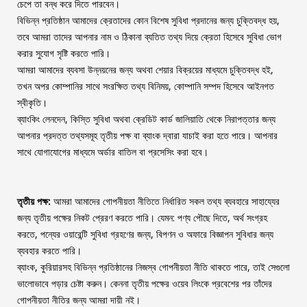
চেপে তা বন্ধ করে দিতে পারবেন।
বিভিন্ন প্রতিষ্ঠান আমাদের ক্রেতাদের কোন বিশেষ সুবিধা প্রদানের জন্য চুক্তিবদ্ধ হয়,
তবে আমরা তাদের আপনার নাম ও ঠিকানা ব্যতিত তথ্য দিয়ে ক্রেতা হিসেবে সুবিধা ভোগ
করার সুযোগ সৃষ্টি করতে পারি।
আমরা আমাদের ব্যবসা উন্নয়নের জন্য অথবা শেয়ার বিক্রয়ের মাধ্যমে চুক্তিবদ্ধ হই,
তখন অপর কোম্পানির সাথে সংরক্ষিত তথ্য বিনিময়, কোম্পানি সম্পদ হিসেবে আইনগত
স্বীকৃতি।
ব্যাংকিং লেনদেন, কিস্তি সুবিধা অথবা ক্রেডিট কার্ড জালিয়াতি থেকে নিরাপত্তার জন্য
আপনার প্রদত্ত তথ্যসমূহ তৃতীয় পক্ষ বা ব্যাংক দ্বারা যাচাই করা হতে পারে। আপনার
সাথে যোগাযোগের মাধ্যমে অর্ডার বাতিল বা প্রসেসিং করা হবে।
তৃতীয় পক্ষ:
আমরা আমাদের গোপনীয়তা নীতিতে নির্ধারিত সকল তথ্য ব্যবহারে সাহায্যের
জন্য তৃতীয় পক্ষের নিকট প্রেরণ করতে পারি। যেমন: পণ্য পৌছে দিতে, অর্থ সংগ্রহ
করতে, পন্যের ওয়ারেন্টি সুবিধা গ্রহণের জন্য, বিপণন ও অফারে বিজ্ঞাপন সুবিধার জন্য
ব্যবহার করতে পারি।
ব্যাংক, কুরিয়ারসহ বিভিন্ন প্রতিষ্ঠানের নিজস্ব গোপনীয়তা নীতি থাকতে পারে, তাই সেগুলো
ভালোভাবে পড়ার চেষ্টা করুন। কেননা তৃতীয় পক্ষের ওয়েব লিংকে প্রবেশের পর তাঁদের
গোপনীয়তা নীতির জন্য আমরা দায়ী নই।