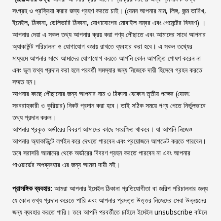
সংগ্রহ ও প্রক্রিয়া করার জন্য গ্রহণ করতে চাই। (যেমন আপনার নাম, লিঙ্গ, জন্ম তারিখ,
ইমেইল, ঠিকানা, ডেলিভারি ঠিকানা, যোগাযোগের মোবাইল নম্বর এবং পেমেন্টের বিবরণ) ।
আপনার দেয়া এ সকল তথ্য আপনার ক্রয় করা পণ্য পৌছাতে এবং আমাদের সাথে আপনার
অ্যাকাউন্ট পরিচালনা ও যোগাযোগ বজায় রাখতে ব্যবহার করা হবে। এ সকল তথ্যের
মাধ্যমে আপনার সাথে আমাদের যোগাযোগ করতে আপনি কোন আপত্তি পোষণ করেন না
এবং ভুল তথ্য প্রদান করা হলে পরবর্তী সমস্যার জন্য নিজেকে দায়ী হিসেবে গ্রহন করতে
সম্মত হন।
আপনার কাছে পৌছানোর জন্য আপনার নাম ও ঠিকানা যেকোন তৃতীয় পক্ষের (যেমন:
সরবরাহকারী ও কুরিয়ার) নিকট প্রদান করা হবে। তাই সঠিক সময়ে পণ্য পেতে নির্ভুলভাবে
তথ্য প্রদান করুন।
আপনার প্রকৃত অর্ডারের বিবরণ আমাদের কাছে সংরক্ষিত থাকবে। যা আপনি নিজেও
আপনার অ্যাকাউন্টে লগইন করে দেখতে পারবেন এবং প্রয়োজনে আপডেট করতে পারবেন।
তবে সরাসরি আমাদের থেকে অর্ডারের বিবরণ গ্রহন করতে পারবেন না এবং আপনার
পাওয়ার্ডের অপব্যবহার এর জন্য আমরা দায়ী নই।
প্রাসঙ্গিক ব্যবহার:
আমরা আপনার ইমেইল ঠিকানা প্রতিযোগীতা বা জরিপ পরিচালনার জন্য
যে কোন তথ্য প্রদান করেতে পারি এবং আপনার প্রদত্ত উত্তর নিজেদের সেবা উন্নয়নের
জন্য ব্যবহার করতে পারি। তবে আপনি পরবর্তীতে চাইলে ইমেইল unsubscribe বাটনে