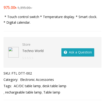
975.00
৳
1,395.00
৳
* Touch control switch
* Temperature display.
* Smart clock.
* Digital calendar.
Store
Techno World
Ask a Question
0
out
SKU:
FTL DTT-002
of
Category:
Electronic Accessories
5
Tags:
AC/DC table lamp
desk table lamp
rechargeable table lamp
Table lamp