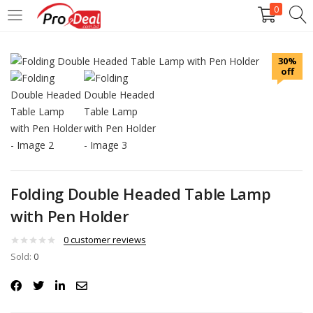
0
LOGIN
REGISTER
30%
off
Enter your username and password to login.
Remember me
Folding Double Headed Table Lamp
Login
with Pen Holder
0
customer reviews
Lost password?
Sold:
0