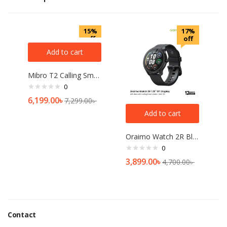
15%
17%
off
off
Add to cart
Mibro T2 Calling Smart Watch (2ATM Waterproof)
0
6,199.00
৳
7,299.00
৳
Add to cart
Oraimo Watch 2R Bluetooth Calling Smart Watch(OSW-30)
0
3,899.00
৳
4,700.00
৳
Contact